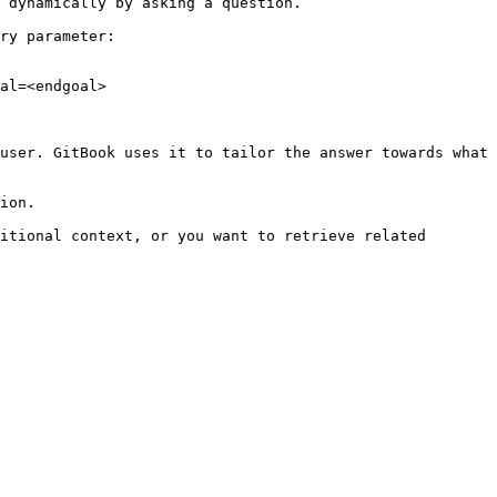
 dynamically by asking a question.

ry parameter:

al=<endgoal>

user. GitBook uses it to tailor the answer towards what 
ion.

itional context, or you want to retrieve related 