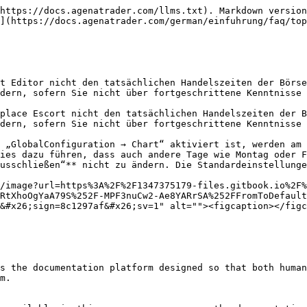
https://docs.agenatrader.com/llms.txt). Markdown version
](https://docs.agenatrader.com/german/einfuhrung/faq/top
t Editor nicht den tatsächlichen Handelszeiten der Börse
dern, sofern Sie nicht über fortgeschrittene Kenntnisse 
place Escort nicht den tatsächlichen Handelszeiten der B
dern, sofern Sie nicht über fortgeschrittene Kenntnisse 
 „GlobalConfiguration → Chart“ aktiviert ist, werden am 
ies dazu führen, dass auch andere Tage wie Montag oder F
usschließen“** nicht zu ändern. Die Standardeinstellunge
/image?url=https%3A%2F%2F1347375179-files.gitbook.io%2F%
RtXhoOgYaA79S%252F-MPF3nuCw2-Ae8YARrSA%252FFromToDefault
&#x26;sign=8c1297af&#x26;sv=1" alt=""><figcaption></figc
s the documentation platform designed so that both human
m.
