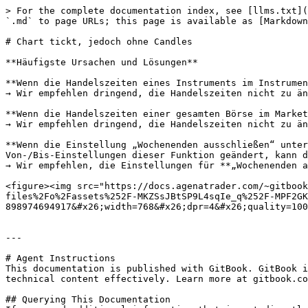
> For the complete documentation index, see [llms.txt](
`.md` to page URLs; this page is available as [Markdown
# Chart tickt, jedoch ohne Candles

**Häufigste Ursachen und Lösungen**

**Wenn die Handelszeiten eines Instruments im Instrumen
→ Wir empfehlen dringend, die Handelszeiten nicht zu än
**Wenn die Handelszeiten einer gesamten Börse im Market
→ Wir empfehlen dringend, die Handelszeiten nicht zu än
**Wenn die Einstellung „Wochenenden ausschließen“ unter
Von-/Bis-Einstellungen dieser Funktion geändert, kann d
→ Wir empfehlen, die Einstellungen für **„Wochenenden a
<figure><img src="https://docs.agenatrader.com/~gitbook
files%2Fo%2Fassets%252F-MKZSsJBtSP9L4sqIe_q%252F-MPF2GK
898974694917&#x26;width=768&#x26;dpr=4&#x26;quality=100
---

# Agent Instructions

This documentation is published with GitBook. GitBook i
technical content effectively. Learn more at gitbook.co
## Querying This Documentation
