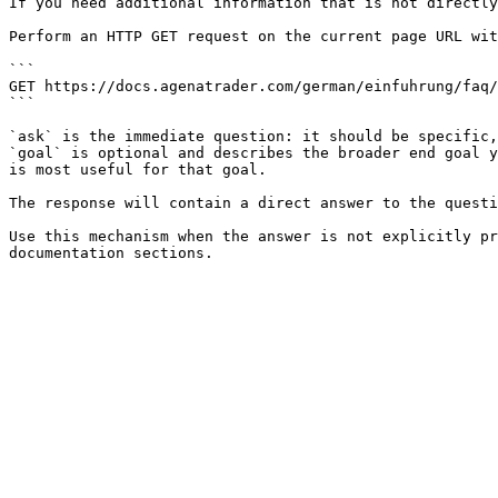
If you need additional information that is not directly
Perform an HTTP GET request on the current page URL wit
```

GET https://docs.agenatrader.com/german/einfuhrung/faq/
```

`ask` is the immediate question: it should be specific,
`goal` is optional and describes the broader end goal y
is most useful for that goal.

The response will contain a direct answer to the questi
Use this mechanism when the answer is not explicitly pr